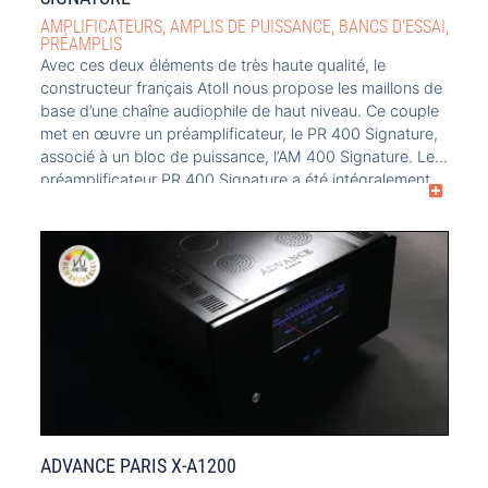
AMPLIFICATEURS
,
AMPLIS DE PUISSANCE
,
BANCS D'ESSAI
,
PRÉAMPLIS
Avec ces deux éléments de très haute qualité, le
constructeur français Atoll nous propose les maillons de
base d’une chaîne audiophile de haut niveau. Ce couple
met en œuvre un préamplificateur, le PR 400 Signature,
associé à un bloc de puissance, l’AM 400 Signature. Le
préamplificateur PR 400 Signature a été intégralement
conçu avec le […]
ADVANCE PARIS X-A1200