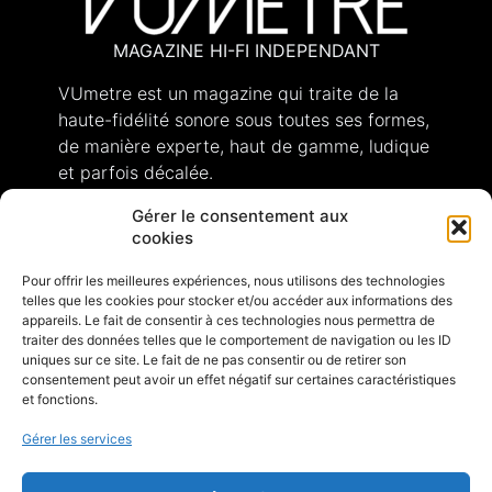
MAGAZINE HI-FI INDEPENDANT
VUmetre est un magazine qui traite de la
haute-fidélité sonore sous toutes ses formes,
de manière experte, haut de gamme, ludique
et parfois décalée.
Gérer le consentement aux
cookies
Pour offrir les meilleures expériences, nous utilisons des technologies
A PROPOS
telles que les cookies pour stocker et/ou accéder aux informations des
appareils. Le fait de consentir à ces technologies nous permettra de
Qui sommes-nous ?
traiter des données telles que le comportement de navigation ou les ID
CONTACTEZ-NOUS
uniques sur ce site. Le fait de ne pas consentir ou de retirer son
consentement peut avoir un effet négatif sur certaines caractéristiques
et fonctions.
Aide / Foire aux questions
Formulaires de contact
Gérer les services
LIENS UTILES