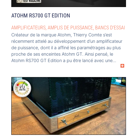
ATOHM RS700 GT EDITION
AMPLIFICATEURS
,
AMPLIS DE PUISSANCE
,
BANCS D'ESSAI
Créateur de la marque Atohm, Thierry Comte s’est
récemment attelé au développement d’un amplificateur
de puissance, dont il a affiné les paramétrages au plus
proche de ses enceintes Atohm GT. Ainsi pensé, le
Atohm RS700 GT Edition a pu être lancé avec une
puissance de 350 W sous 8 ohms en classe D, avec un
contrôle par carte analogique-numérique intégrant un
DSP.