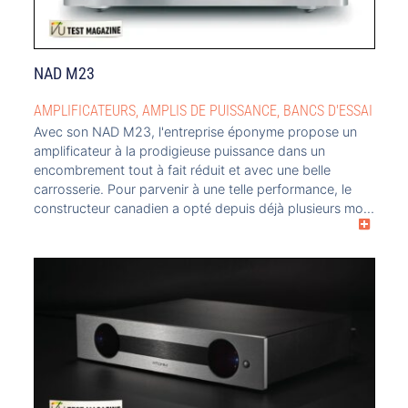
NAD M23
AMPLIFICATEURS
,
AMPLIS DE PUISSANCE
,
BANCS D'ESSAI
Avec son NAD M23, l'entreprise éponyme propose un
amplificateur à la prodigieuse puissance dans un
encombrement tout à fait réduit et avec une belle
carrosserie. Pour parvenir à une telle performance, le
constructeur canadien a opté depuis déjà plusieurs mois
pour les nouveaux circuits Eigentakt nés des recherches
de Purifi Audio.