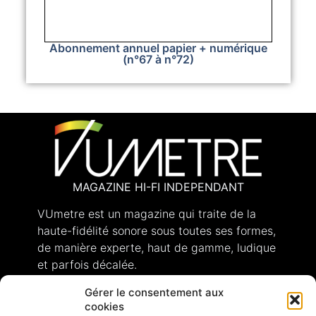
Abonnement annuel papier + numérique
(n°67 à n°72)
MAGAZINE HI-FI INDEPENDANT
VUmetre est un magazine qui traite de la
haute-fidélité sonore sous toutes ses formes,
de manière experte, haut de gamme, ludique
et parfois décalée.
Gérer le consentement aux
cookies