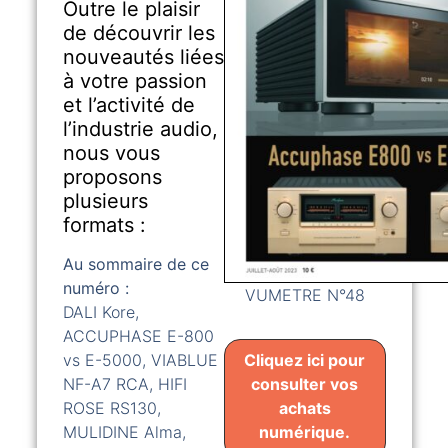
Outre le plaisir
de découvrir les
nouveautés liées
à votre passion
et l’activité de
l’industrie audio,
nous vous
proposons
plusieurs
formats :
Au sommaire de ce
numéro :
VUMETRE N°48
DALI Kore,
ACCUPHASE E-800
Cliquez ici pour
vs E-5000, VIABLUE
consulter vos
NF-A7 RCA, HIFI
achats
ROSE RS130,
numérique.
MULIDINE Alma,