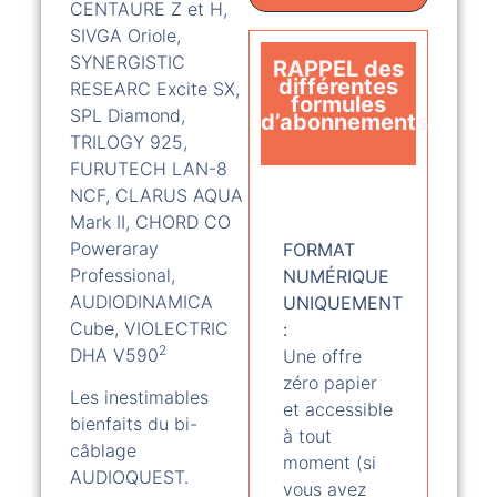
CENTAURE Z et H,
SIVGA Oriole,
SYNERGISTIC
RAPPEL d
es
différentes
RESEARC Excite SX,
formules
SPL Diamond,
d’abonnements
TRILOGY 925,
FURUTECH LAN-8
NUMÉRIQUE
NCF, CLARUS AQUA
Mark II, CHORD CO
Poweraray
FORMAT
Professional,
NUMÉRIQUE
AUDIODINAMICA
UNIQUEMENT
Cube, VIOLECTRIC
:
2
DHA V590
Une offre
zéro papier
Les inestimables
et accessible
bienfaits du bi-
à tout
câblage
moment (si
AUDIOQUEST.
vous avez