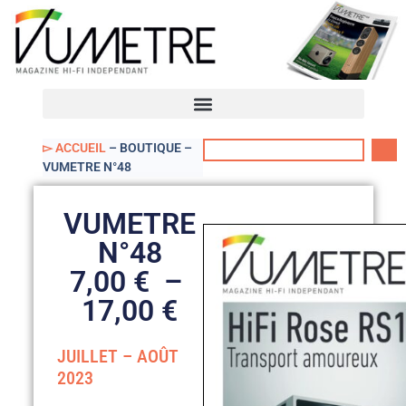
VUmètre – Accueil
Mon compte
▻ ACCUEIL
–
BOUTIQUE
–
VUMETRE N°48
VUMETRE
N°48
7,00
€
–
17,00
€
JUILLET – AOÛT
2023