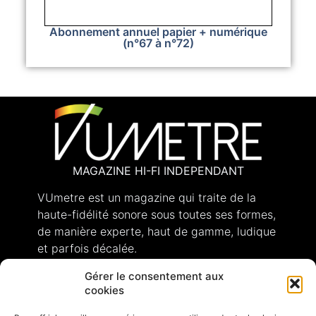
Abonnement annuel papier + numérique
(n°67 à n°72)
MAGAZINE HI-FI INDEPENDANT
VUmetre est un magazine qui traite de la
haute-fidélité sonore sous toutes ses formes,
de manière experte, haut de gamme, ludique
et parfois décalée.
Gérer le consentement aux
cookies