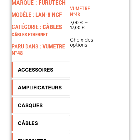
MARQUE :
FURUTECH
VUMETRE
MODÉLE :
LAN-8 NCF
N°48
7,00
€
–
CATÉGORIE :
CÂBLES
17,00
€
CÂBLES ETHERNET
Choix des
options
PARU DANS :
VUMETRE
N°48
ACCESSOIRES
AMPLIFICATEURS
CASQUES
CÂBLES