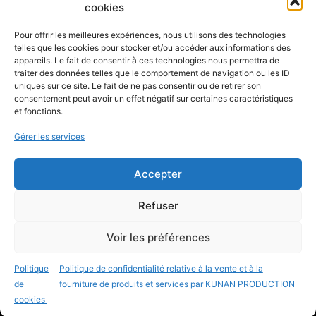
cookies
Pour offrir les meilleures expériences, nous utilisons des technologies
A PROPOS
telles que les cookies pour stocker et/ou accéder aux informations des
appareils. Le fait de consentir à ces technologies nous permettra de
Qui sommes-nous ?
traiter des données telles que le comportement de navigation ou les ID
CONTACTEZ-NOUS
uniques sur ce site. Le fait de ne pas consentir ou de retirer son
consentement peut avoir un effet négatif sur certaines caractéristiques
et fonctions.
Aide / Foire aux questions
Formulaires de contact
Gérer les services
LIENS UTILES
Accepter
Où trouver VUmètre ?
Conditions Générales de Vente
Refuser
Mentions légales
Politique de confidentialité
Voir les préférences
Charte en matière de cookies
Politique
Politique de confidentialité relative à la vente et à la
Politique de cookies (en beta)
de
fourniture de produits et services par KUNAN PRODUCTION
©2026 KUNAN PRODUCTION TOUS DROITS
cookies
RÉSERVÉS