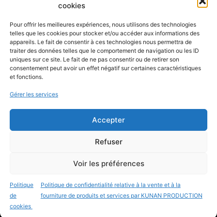
cookies
Pour offrir les meilleures expériences, nous utilisons des technologies
A PROPOS
telles que les cookies pour stocker et/ou accéder aux informations des
appareils. Le fait de consentir à ces technologies nous permettra de
Qui sommes-nous ?
traiter des données telles que le comportement de navigation ou les ID
CONTACTEZ-NOUS
uniques sur ce site. Le fait de ne pas consentir ou de retirer son
consentement peut avoir un effet négatif sur certaines caractéristiques
et fonctions.
Aide / Foire aux questions
Formulaires de contact
Gérer les services
LIENS UTILES
Accepter
Où trouver VUmètre ?
Conditions Générales de Vente
Refuser
Mentions légales
Politique de confidentialité
Voir les préférences
Charte en matière de cookies
Politique
Politique de confidentialité relative à la vente et à la
Politique de cookies (en beta)
de
fourniture de produits et services par KUNAN PRODUCTION
©2026 KUNAN PRODUCTION TOUS DROITS
cookies
RÉSERVÉS