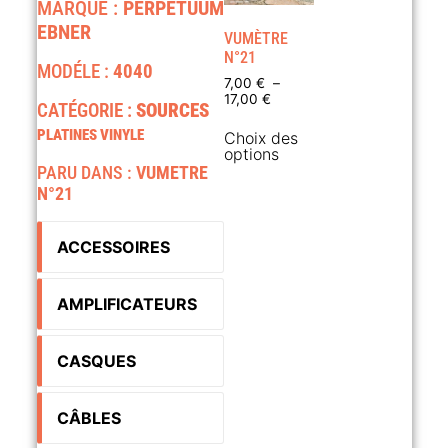
MARQUE :
PERPETUUM
EBNER
VUMÈTRE
N°21
MODÉLE :
4040
7,00
€
–
17,00
€
CATÉGORIE :
SOURCES
PLATINES VINYLE
Choix des
options
PARU DANS :
VUMETRE
N°21
ACCESSOIRES
AMPLIFICATEURS
CASQUES
CÂBLES