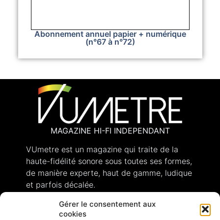
Abonnement annuel papier + numérique
(n°67 à n°72)
MAGAZINE HI-FI INDEPENDANT
VUmetre est un magazine qui traite de la
haute-fidélité sonore sous toutes ses formes,
de manière experte, haut de gamme, ludique
et parfois décalée.
Gérer le consentement aux
cookies