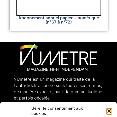
Abonnement annuel papier + numérique
(n°67 à n°72)
MAGAZINE HI-FI INDEPENDANT
VUmetre est un magazine qui traite de la
haute-fidélité sonore sous toutes ses formes,
de manière experte, haut de gamme, ludique
et parfois décalée.
Gérer le consentement aux
cookies