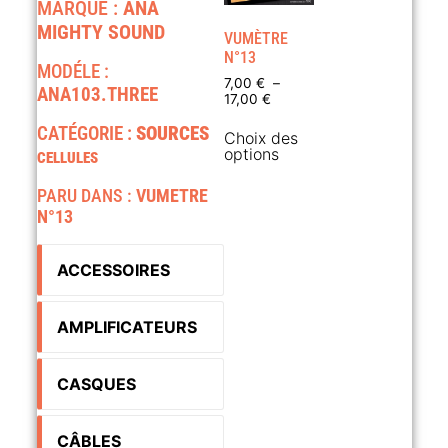
MARQUE :
ANA
MIGHTY SOUND
VUMÈTRE
N°13
MODÉLE :
7,00
€
–
ANA103.THREE
17,00
€
CATÉGORIE :
SOURCES
Choix des
options
CELLULES
PARU DANS :
VUMETRE
N°13
ACCESSOIRES
AMPLIFICATEURS
CASQUES
CÂBLES