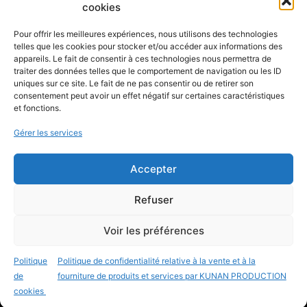
cookies
Pour offrir les meilleures expériences, nous utilisons des technologies
A PROPOS
telles que les cookies pour stocker et/ou accéder aux informations des
appareils. Le fait de consentir à ces technologies nous permettra de
Qui sommes-nous ?
traiter des données telles que le comportement de navigation ou les ID
CONTACTEZ-NOUS
uniques sur ce site. Le fait de ne pas consentir ou de retirer son
consentement peut avoir un effet négatif sur certaines caractéristiques
et fonctions.
Aide / Foire aux questions
Formulaires de contact
Gérer les services
LIENS UTILES
Accepter
Où trouver VUmètre ?
Conditions Générales de Vente
Refuser
Mentions légales
Politique de confidentialité
Voir les préférences
Charte en matière de cookies
Politique
Politique de confidentialité relative à la vente et à la
Politique de cookies (en beta)
de
fourniture de produits et services par KUNAN PRODUCTION
©2026 KUNAN PRODUCTION TOUS DROITS
cookies
RÉSERVÉS