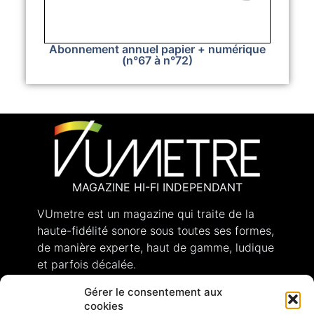
Abonnement annuel papier + numérique
(n°67 à n°72)
MAGAZINE HI-FI INDEPENDANT
VUmetre est un magazine qui traite de la
haute-fidélité sonore sous toutes ses formes,
de manière experte, haut de gamme, ludique
et parfois décalée.
Gérer le consentement aux
cookies