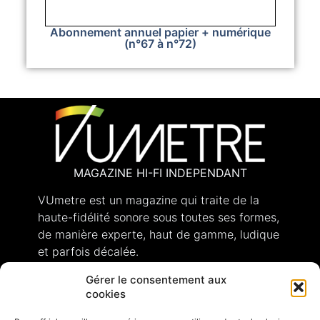
Abonnement annuel papier + numérique
(n°67 à n°72)
MAGAZINE HI-FI INDEPENDANT
VUmetre est un magazine qui traite de la
haute-fidélité sonore sous toutes ses formes,
de manière experte, haut de gamme, ludique
et parfois décalée.
Gérer le consentement aux
cookies