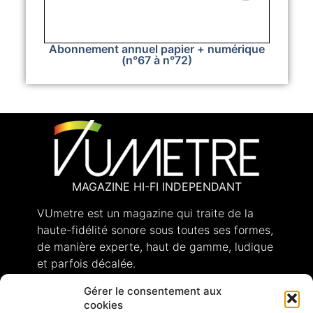
Abonnement annuel papier + numérique
(n°67 à n°72)
MAGAZINE HI-FI INDEPENDANT
VUmetre est un magazine qui traite de la
haute-fidélité sonore sous toutes ses formes,
de manière experte, haut de gamme, ludique
et parfois décalée.
Gérer le consentement aux
cookies